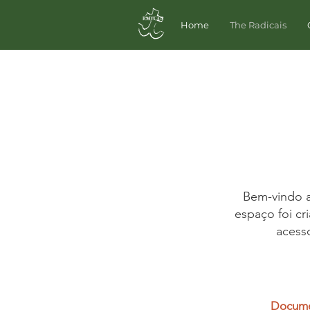
Home
The Radicais
Bem-vindo a
espaço foi cr
acesso
Docume