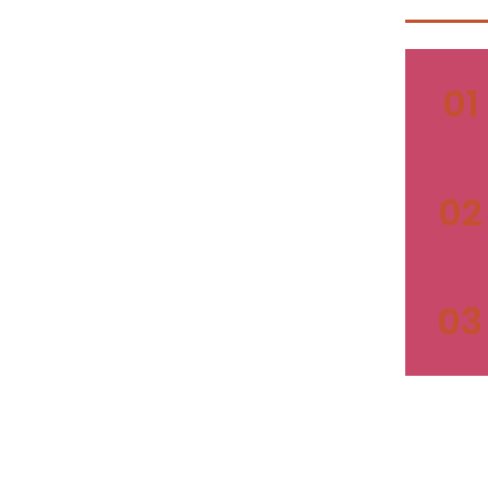
01
02
03