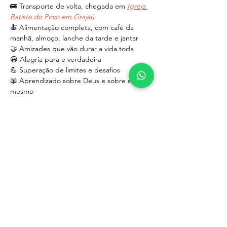
🚌 Transporte de volta, chegada em 
Igreja 
Batista do Povo em Grajaú
🍝 Alimentação completa, com café da 
manhã, almoço, lanche da tarde e jantar
🤝 Amizades que vão durar a vida toda
😀 Alegria pura e verdadeira
💪 Superação de limites e desafios
📖 Aprendizado sobre Deus e sobre si 
mesmo
E mais uma coisa...
🤩 O famoso e desejado "rastejo na lama"!
✅ 
Confira o 
checklist
 com os itens que você 
deve levar e comece a preparar sua mala! 
📄 Baixe o 
termo
 abaixo e entregue-o com 
antecedência, devidamente assinado pelo 
responsável do menor.