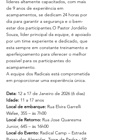
líderes altamente capacitados, com mais 
de 9 anos de experiência em 
acampamentos, se dedicam 24 horas por 
dia para garantir a segurança e o bem-
estar dos participantes.O Pastor Jordélio 
Souza, líder principal da equipe, é apoiado 
por um time experiente e dedicado, que 
esta sempre em constante treinamento e 
aperfeiçoamento para oferecer o melhor 
possível para os participantes do 
acampamento.
A equipe dos Radicais está comprometida 
em proporcionar uma experiência única.
Data:
 12 a 17 de Janeiro de 2026 (6 dias)
Idade: 
11 a 17 anos
Local de embarque:
 Rua Elvira Garrelli 
Wafae, 355 – às 7h00
Local de Retorno: 
Rua Jose Quaresma 
Junior, 645 – às 16h00
Local do Evento:
 Radical Camp – Estrada 
Bairro dos Almeidas, Torre de Pedra - SP, 