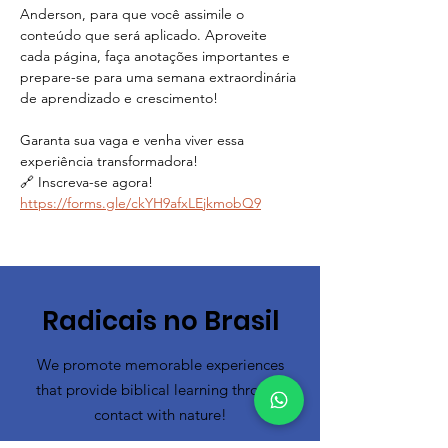
Anderson, para que você assimile o 
conteúdo que será aplicado. Aproveite 
cada página, faça anotações importantes e 
prepare-se para uma semana extraordinária 
de aprendizado e crescimento!
Garanta sua vaga e venha viver essa 
experiência transformadora!
🔗 Inscreva-se agora! 
https://forms.gle/ckYH9afxLEjkmobQ9
Radicais no Brasil
We promote memorable experiences
that provide biblical learning through
contact with nature!