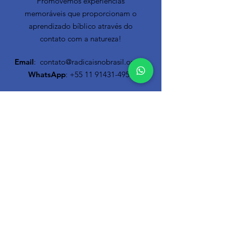
Promovemos experiências
memoráveis que proporcionam o
aprendizado bíblico através do
contato com a natureza!
Email
:
contato@radicaisnobrasil.org.br
WhatsApp
:
+55 11 91431-4950
Newsletter
Inscreva-se agora e não perca
nenhum conteúdo relevante
!
Nome