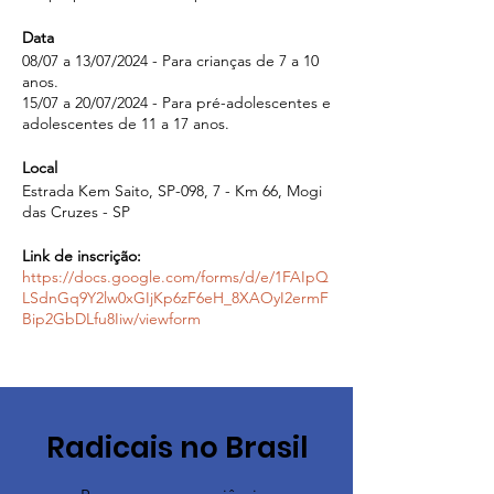
Data
08/07 a 13/07/2024 - Para crianças de 7 a 10
anos.
15/07 a 20/07/2024 - Para pré-adolescentes e
adolescentes de 11 a 17 anos.
Local
Estrada Kem Saito, SP-098, 7 - Km 66, Mogi
das Cruzes - SP
Link de inscrição:
https://docs.google.com/forms/d/e/1FAIpQ
LSdnGq9Y2lw0xGIjKp6zF6eH_8XAOyI2ermF
Bip2GbDLfu8Iiw/viewform
Radicais no Brasil