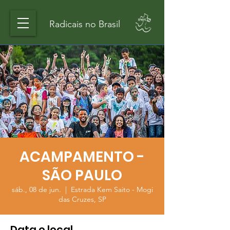
Radicais no Brasil
ACAMPAMENTO -
SÃO PAULO
sáb., 08 de jun.
  |  
Estrada Kem Saito - Mogi
das Cruzes, SP
Data e local