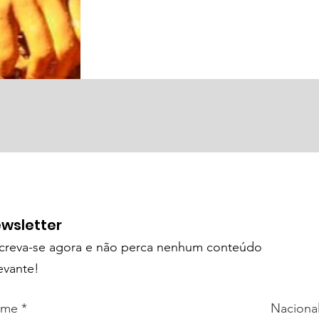
wsletter
screva-se agora e não perca nenhum conteúdo
evante
!
ome
Naciona