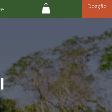
Doação
oja
l