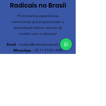
Radicais no Brasil
Promovemos experiências
memoráveis que proporcionam o
aprendizado bíblico através do
contato com a natureza!
Email
:
contato@radicaisnobrasil.org.br
WhatsApp
:
+55 11 91431-4950
Newsletter
Inscreva-se agora e não perca
nenhum conteúdo relevante
!
Nome