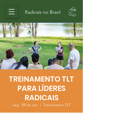
Radicais no Brasil
TREINAMENTO TLT
PARA LÍDERES
RADICAIS
seg., 09 de out.
  |  
Treinamento TLT