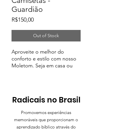
Camisetas -
Guardião
Price
R$150,00
Out of Stock
Aproveite o melhor do
conforto e estilo com nosso
Moletom. Seja em casa ou
nas ruas, este moletom é a
escolha perfeita para quem
valoriza qualidade, conforto e
estilo.
Radicais no Brasil
Promovemos experiências
memoráveis que proporcionam o
aprendizado bíblico através do