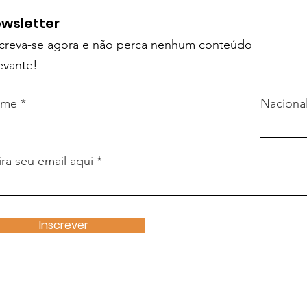
wsletter
screva-se agora e não perca nenhum conteúdo
evante
!
ome
Naciona
ira seu email aqui
Inscrever