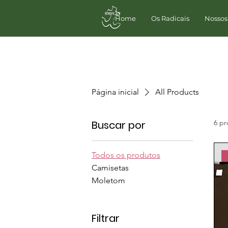
Home
Os Radicais
Nossos
Página inicial
All Products
Buscar por
6 pr
Todos os produtos
Camisetas
Moletom
Filtrar