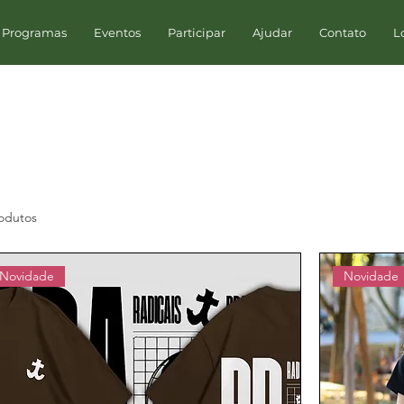
 Programas
Eventos
Participar
Ajudar
Contato
L
odutos
Novidade
Novidade