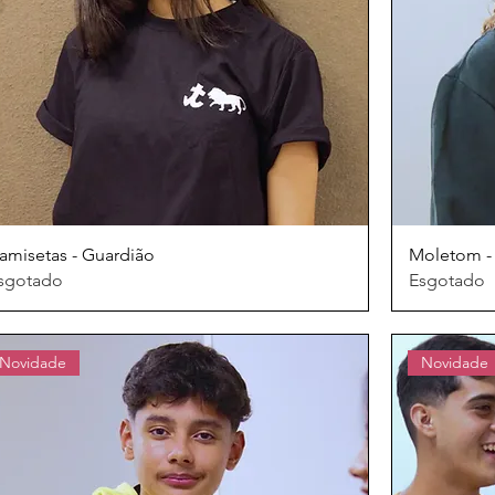
amisetas - Guardião
Moletom -
sgotado
Esgotado
Novidade
Novidade