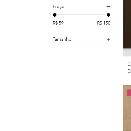
Preço
R$ 59
R$ 150
Tamanho
G
GG
C
Infantil
E
M
P