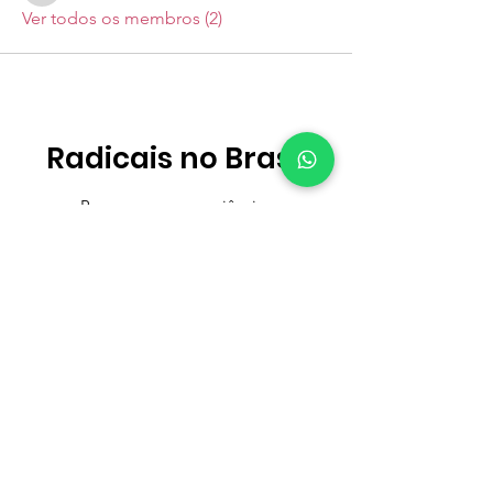
Ver todos os membros (2)
Radicais no Brasil
Promovemos experiências
memoráveis que proporcionam o
aprendizado bíblico através do
contato com a natureza!
Email
:
contato@radicaisnobrasil.org.br
WhatsApp
:
+55 11 91431-4950