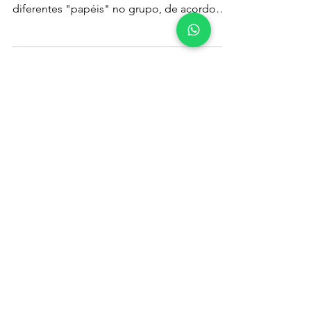
20 de fev. de 2024
Nosso Blog
Comportamentos
Típicos em um Grupo
Em um grupo, você sempre lida com
pessoas de diferentes tipos. Elas assumem
diferentes "papéis" no grupo, de acordo
com sua...